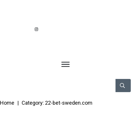
Home
|
Category: 22-bet-sweden.com