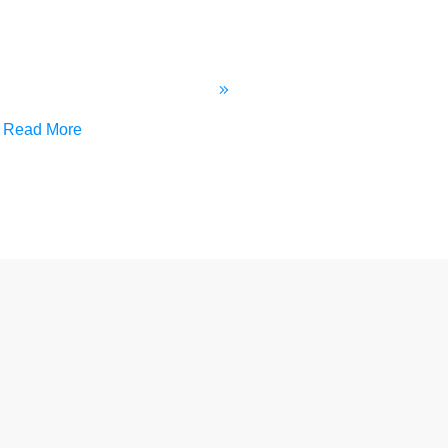
Read More