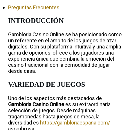
Preguntas Frecuentes
INTRODUCCIÓN
Gambloria Casino Online se ha posicionado como
un referente en el ámbito de los juegos de azar
digitales. Con su plataforma intuitiva y una amplia
gama de opciones, ofrece a los jugadores una
experiencia única que combina la emoción del
casino tradicional con la comodidad de jugar
desde casa.
VARIEDAD DE JUEGOS
Uno de los aspectos más destacados de
Gambloria Casino Online
es su extraordinaria
selección de juegos. Desde máquinas
tragamonedas hasta juegos de mesa, la
diversidad es
https://gambloriaespana.com/
asombrosa.