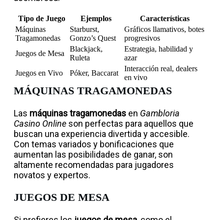
Tipo de Juego
Ejemplos
Características
Máquinas
Starburst,
Gráficos llamativos, botes
Tragamonedas
Gonzo’s Quest
progresivos
Blackjack,
Estrategia, habilidad y
Juegos de Mesa
Ruleta
azar
Interacción real, dealers
Juegos en Vivo
Póker, Baccarat
en vivo
MÁQUINAS TRAGAMONEDAS
Las
máquinas tragamonedas
en
Gambloria
Casino Online
son perfectas para aquellos que
buscan una experiencia divertida y accesible.
Con temas variados y bonificaciones que
aumentan las posibilidades de ganar, son
altamente recomendadas para jugadores
novatos y expertos.
JUEGOS DE MESA
Si prefieres los
juegos de mesa
, como el