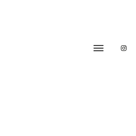
NOVEMBER 10