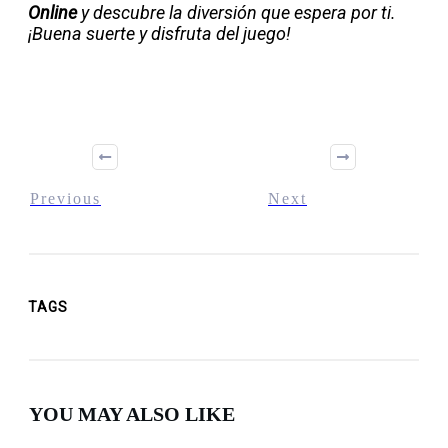
Online
y descubre la diversión que espera por ti.
¡Buena suerte y disfruta del juego!
Previous
Next
TAGS
YOU MAY ALSO LIKE