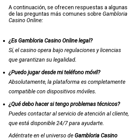
A continuación, se ofrecen respuestas a algunas
de las preguntas más comunes sobre
Gambloria
Casino Online:
¿Es Gambloria Casino Online legal?
Sí, el casino opera bajo regulaciones y licencias
que garantizan su legalidad.
¿Puedo jugar desde mi teléfono móvil?
Absolutamente, la plataforma es completamente
compatible con dispositivos móviles.
¿Qué debo hacer si tengo problemas técnicos?
Puedes contactar al servicio de atención al cliente,
que está disponible 24/7 para ayudarte.
Adéntrate en el universo de
Gambloria Casino