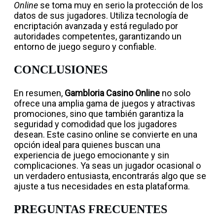
Online
se toma muy en serio la protección de los
datos de sus jugadores. Utiliza tecnología de
encriptación avanzada y está regulado por
autoridades competentes, garantizando un
entorno de juego seguro y confiable.
CONCLUSIONES
En resumen,
Gambloria Casino Online
no solo
ofrece una amplia gama de juegos y atractivas
promociones, sino que también garantiza la
seguridad y comodidad que los jugadores
desean. Este casino online se convierte en una
opción ideal para quienes buscan una
experiencia de juego emocionante y sin
complicaciones. Ya seas un jugador ocasional o
un verdadero entusiasta, encontrarás algo que se
ajuste a tus necesidades en esta plataforma.
PREGUNTAS FRECUENTES