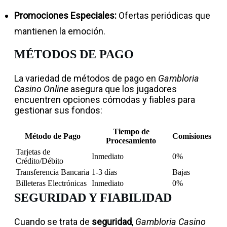
Promociones Especiales:
Ofertas periódicas que
mantienen la emoción.
MÉTODOS DE PAGO
La variedad de métodos de pago en
Gambloria
Casino Online
asegura que los jugadores
encuentren opciones cómodas y fiables para
gestionar sus fondos:
Tiempo de
Método de Pago
Comisiones
Procesamiento
Tarjetas de
Inmediato
0%
Crédito/Débito
Transferencia Bancaria
1-3 días
Bajas
Billeteras Electrónicas
Inmediato
0%
SEGURIDAD Y FIABILIDAD
Cuando se trata de
seguridad
,
Gambloria Casino