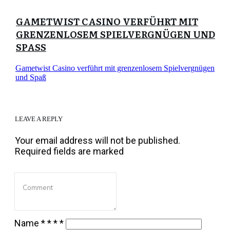
GAMETWIST CASINO VERFÜHRT MIT
GRENZENLOSEM SPIELVERGNÜGEN UND
SPASS
Gametwist Casino verführt mit grenzenlosem Spielvergnügen
und Spaß
LEAVE A REPLY
Your email address will not be published.
Required fields are marked
Name
*
*
*
*